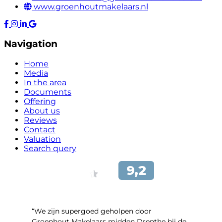
www.groenhoutmakelaars.nl
Navigation
Home
Media
In the area
Documents
Offering
About us
Reviews
Contact
Valuation
Search query
“We zijn supergoed geholpen door
Groenhout Makelaars midden Drenthe bij de