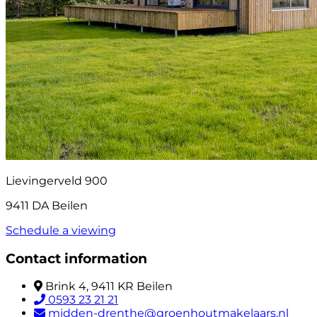
Lievingerveld 900
9411 DA Beilen
Schedule a viewing
Contact information
Brink 4, 9411 KR Beilen
0593 23 21 21
midden-drenthe@groenhoutmakelaars.nl