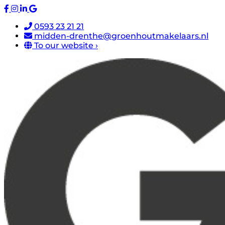
0593 23 21 21
midden-drenthe@groenhoutmakelaars.nl
To our website ›