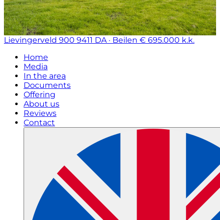
Lievingerveld 900
9411 DA · Beilen
€ 695.000 k.k.
Home
Media
In the area
Documents
Offering
About us
Reviews
Contact